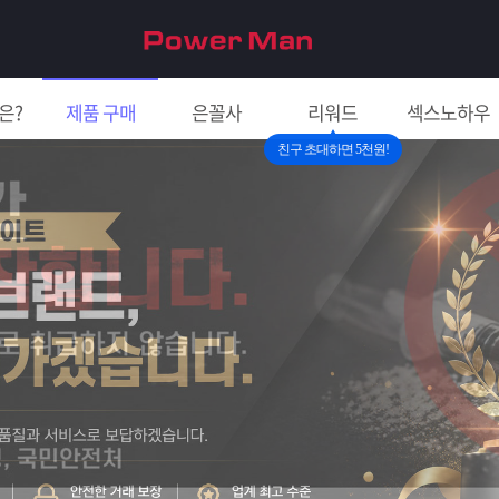
은?
제품 구매
은꼴사
리워드
섹스노하우
친구 초대하면 5천원!