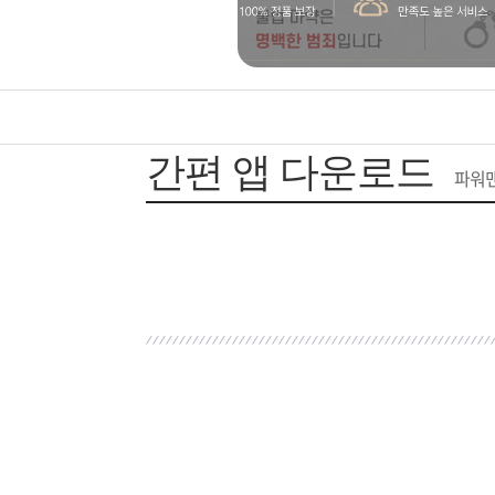
은?
구
꼴
섹
매
사
스
고
노
객
마
간편 앱 다운로드
파워맨
하
센
이
주
우
터
페
문
이
조
지
회