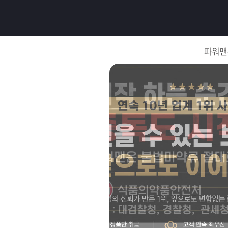
로
그
파워맨
인
로
그
인
이
회
필
원
가
요
입
Q&A
합
파
니
워
제
다.
맨
품
은