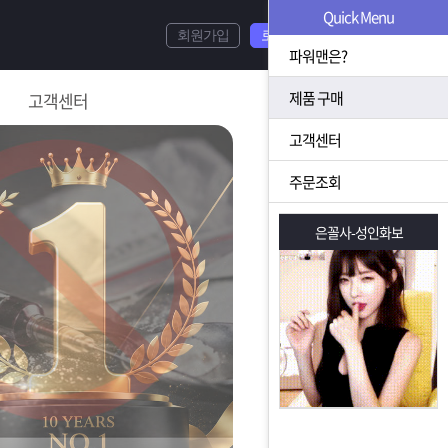
Quick Menu
회원가입
로그인
파워맨은?
제품 구매
고객센터
고객센터
주문조회
은꼴사-성인화보
은꼴사-성인화보