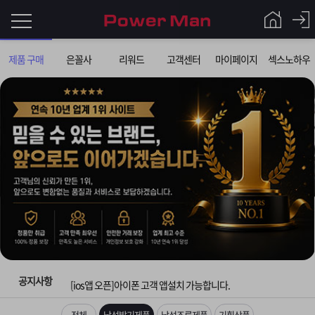
로
제품 구매
은꼴사
리워드
고객센터
마이페이지
섹스노하우
그
로
그
인
인
회
이
원
가
필
입
Q&A
입금확인이 안되는 상황을 대비해 꼭 입금후 고객센터 연락바랍니다.
요
파
[2026구정 연휴]설 연휴 배송 및 휴무 안내
합
워
제
[운송장번호 조회법]배송조회 및 국내 택배업체 운송장 조회 하는법
니
맨
품
은
다.
공지사항
[ios앱 오픈]아이폰 고객 앱설치 가능합니다.
[무인택배함 이용 안내] 집 밖에 주소로 택배 받기
전체
남성발기제품
남성조루제품
기획상품