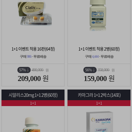
1+1 이벤트 적용 16판(64정)
1+1 이벤트 적용 2병(60정)
구매
986
· 무료배송
구매
4,444
· 무료배송
57%
56%
490,000
358,000
원
원
원
원
209,000
159,000
시알리스20mg 1+1 2병(60정)
카마그라 1+1 2박스(14포)
1+1
1+1