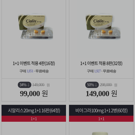
1+1 이벤트 적용 4판(16정)
1+1 이벤트 적용 8판(32정)
구매
1,851
· 무료배송
구매
1,927
· 무료배송
34%
50%
149,000
298,000
원
원
원
원
99,000
149,000
시알리스20mg 1+1 16판(64정)
비아그라100mg 1+1 2병(60정)
1+1
1+1