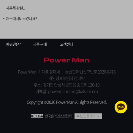
사은품 관련..
재구매서비스있나요?
파워맨은?
제품 구매
고객센터
Power Man
대표 장대박
통신판매업신고번호 2020-0478
개인정보책임자 장대박
주소 : 경기도 안성시 공도읍 숭도리 120-10
이메일 :
powermanclinic@kakao.com
Copyright © 2020 Power Man All rights Reserved.
한국온라인쇼핑협회
수상/인증내역