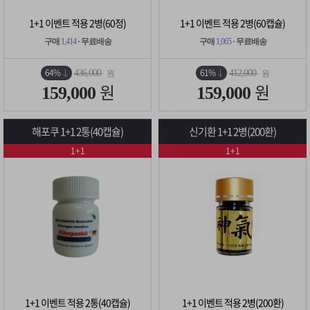
1+1 이벤트 적용 2병(60정)
1+1 이벤트 적용 2병(60캡슐)
구매
1,414
· 무료배송
구매
1,065
· 무료배송
64%
61%
436,000
412,000
원
원
원
원
159,000
159,000
해포쿠 1+1 2통(40캡슐)
신기환 1+1 2병(200환)
1+1
1+1
1+1 이벤트 적용 2통(40캡슐)
1+1 이벤트 적용 2병(200환)