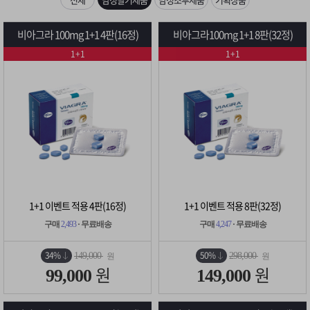
은?
구
꼴
섹
입금확인이 안되는 상황을 대비해 꼭 입금후 고객센터 연락바랍니다.
비아그라 100mg 1+1 4판(16정)
비아그라100mg 1+1 8판(32정)
매
사
스
고
1+1
1+1
[2026구정 연휴]설 연휴 배송 및 휴무 안내
노
객
마
하
센
이
주
우
터
페
문
이
조
1+1 이벤트 적용 4판(16정)
1+1 이벤트 적용 8판(32정)
지
회
구매
2,493
· 무료배송
구매
4,247
· 무료배송
34%
50%
149,000
298,000
원
원
원
원
99,000
149,000