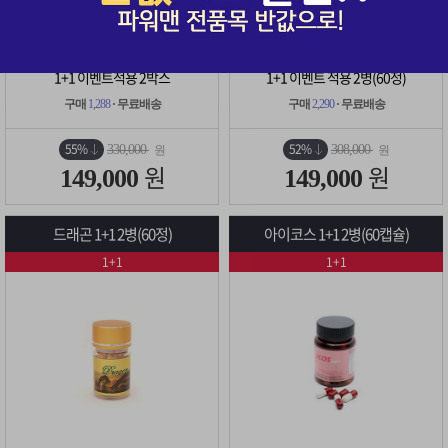
1+1 이벤트적용 2박스
1+1 이벤트 적용 2병(60정)
구매
1,288
· 무료배송
구매
2,290
· 무료배송
55%
52%
330,000
308,000
원
원
원
원
149,000
149,000
드래곤 1+1 2병(60정)
아이코스 1+1 2병(60캡슐)
1+1
1+1