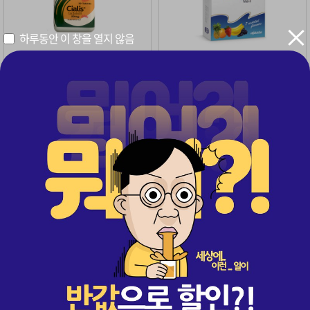
하루동안 이 창을 열지 않음
1+1 이벤트 적용 2병(60정)
1+1 이벤트 적용 2박스(14포)
구매
4,881
· 무료배송
구매
2,150
· 무료배송
56%
50%
358,000
198,000
원
원
원
원
159,000
99,000
센트립 20mg 1+1 2박스(20매)
레비트라 1+1 2병(60정)
1+1
1+1