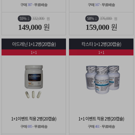
구매
387
· 무료배송
구매
167
· 무료배송
55%
58%
332,000
376,000
원
원
원
원
149,000
159,000
아드레닌 1+1 2병(20캡슐)
칵스타 1+1 2병(20캡슐)
1+1
1+1
1+1이벤트 적용 2병(20캡슐)
1+1 이벤트 적용 2병(20캡슐)
구매
695
· 무료배송
구매
461
· 무료배송