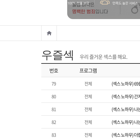
은?
구
꼴
섹
매
사
스
고
노
객
마
하
센
이
주
우즐섹
우리 즐거운 섹스를 해요.
우
터
페
문
번호
프로그램
79
전체
(섹스 노하우) 6
이
조
80
전체
(섹스 노하우) 간
지
회
81
전체
(섹스 노하우) 나
82
전체
(섹스 노하우) 나
83
전체
(섹스 노하우) 