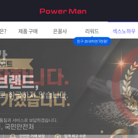
은?
제품 구매
은꼴사
리워드
섹스노하우
친구 초대하면 5천원!