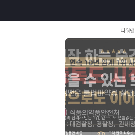
로
그
파워맨
인
로
그
인
이
회
필
원
가
요
입
Q&A
합
파
니
워
제
다.
맨
품
은