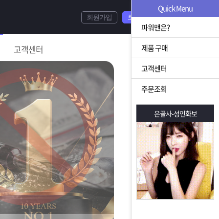
Quick Menu
회원가입
로그인
파워맨은?
제품 구매
고객센터
고객센터
주문조회
은꼴사-성인화보
은꼴사-성인화보