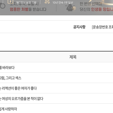
입금확인이 안되
[2026구정 연휴
공지사항
[운송장번호 조
[ios앱 오픈]
[무인택배함 이용
제목
입금확인이 안되
9를 바라보다
[2026구정 연휴
지럼, 그리고 섹스
는 리액션이 좋은 여자가 좋다
는 여성의 오르가즘을 본 적이 없다
더럽게 사랑하자