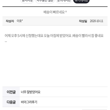
은?
구
꼴
섹
[무인택배함 이용 안내] 집 밖에 주소로 택배 받기
배송이 빠르네요 ^
매
사
스
고
이호*
2020-10-11
작성자
작성일
입금확인이 안되는 상황을 대비해 꼭 입금후 고객센터 연락바랍니다.
노
객
마
[2026구정 연휴]설 연휴 배송 및 휴무 안내
어제 오후 5시에 신청했는데요 오늘 아침에 받았어요 .배송이 빨라서 참 좋네요
하
센
이
주
...
우
터
페
문
이
조
지
회
이전글
너무 잘받았어요
다음글
비아그라후기