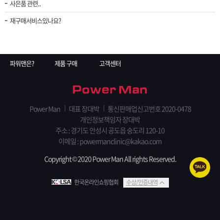
사은품 관련..
재구매서비스있나요?
파워맨은?
제품 구매
고객센터
Power Man
대표 장대박
통신판매업신고번호 2020-0478
개인정보책임자 장대박
주소 : 경기도 안성시 공도읍 숭도리 120-10
이메일 :
powermanclinic@kakao.com
Copyright © 2020 Power Man All rights Reserved.
한국온라인쇼핑협회
수상/인증내역