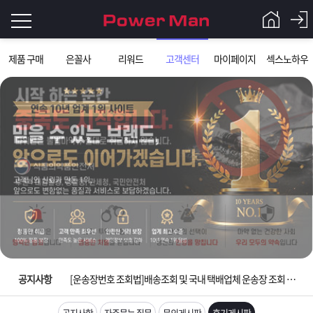
로
제품 구매
은꼴사
리워드
고객센터
마이페이지
섹스노하우
그
로
그
인
인
회
이
원
가
필
입
Q&A
요
파
입금확인이 안되는 상황을 대비해 꼭 입금후 고객센터 연락바랍니다.
합
워
제
[2026구정 연휴]설 연휴 배송 및 휴무 안내
니
맨
품
은
다.
공지사항
[운송장번호 조회법]배송조회 및 국내 택배업체 운송장 조회 하는법
[ios앱 오픈]아이폰 고객 앱설치 가능합니다.
공지사항
자주묻는 질문
문의게시판
후기게시판