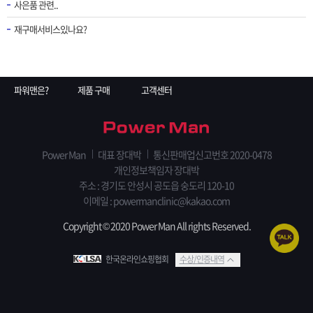
사은품 관련..
재구매서비스있나요?
파워맨은?
제품 구매
고객센터
Power Man
대표 장대박
통신판매업신고번호 2020-0478
개인정보책임자 장대박
주소 : 경기도 안성시 공도읍 숭도리 120-10
이메일 :
powermanclinic@kakao.com
Copyright © 2020 Power Man All rights Reserved.
한국온라인쇼핑협회
수상/인증내역