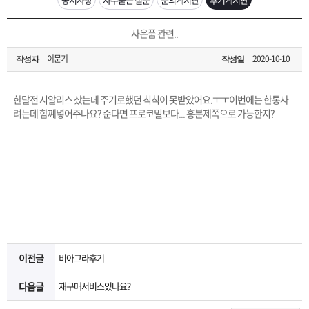
은?
구
꼴
섹
[무인택배함 이용 안내] 집 밖에 주소로 택배 받기
사은품 관련..
매
사
스
고
이문기
2020-10-10
작성자
작성일
입금확인이 안되는 상황을 대비해 꼭 입금후 고객센터 연락바랍니다.
노
객
마
[2026구정 연휴]설 연휴 배송 및 휴무 안내
한달전 시알리스 샀는데 주기로했던 칙칙이 못받았어요.ㅜㅜ이번에는 한통사
하
센
이
주
려는데 함꼐넣어주나요? 준다면 프로코밀보다... 흥분제쪽으로 가능한지?
우
터
페
문
이
조
지
회
이전글
비아그라후기
다음글
재구매서비스있나요?