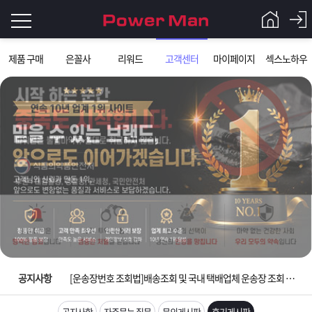
로
제품 구매
은꼴사
리워드
고객센터
마이페이지
섹스노하우
그
로
그
인
인
회
이
원
가
필
입
Q&A
요
파
입금확인이 안되는 상황을 대비해 꼭 입금후 고객센터 연락바랍니다.
합
워
제
[2026구정 연휴]설 연휴 배송 및 휴무 안내
니
맨
품
은
다.
공지사항
[운송장번호 조회법]배송조회 및 국내 택배업체 운송장 조회 하는법
[ios앱 오픈]아이폰 고객 앱설치 가능합니다.
공지사항
자주묻는 질문
문의게시판
후기게시판