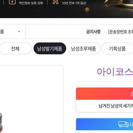
입금확인이 안되
[2026구정 연휴
품
공지사항
[운송장번호 조
[ios앱 오픈]
전체
남성발기제품
남성조루제품
기획상품
[무인택배함 이용
아이코스 1
입금확인이 안되
[2026구정 연휴
남겨진 남성의 세가지
내