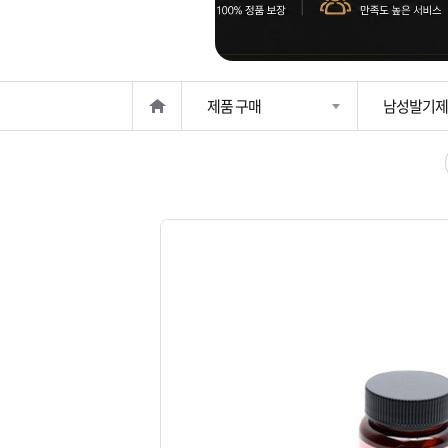
은?
구
꼴
섹
매
사
스
고
제품 구매
남성발기제
노
객
마
하
센
이
주
우
터
페
문
이
조
지
회