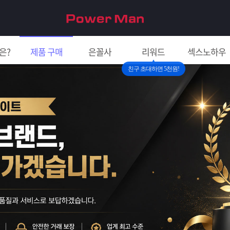
은?
제품 구매
은꼴사
리워드
섹스노하우
친구 초대하면 5천원!