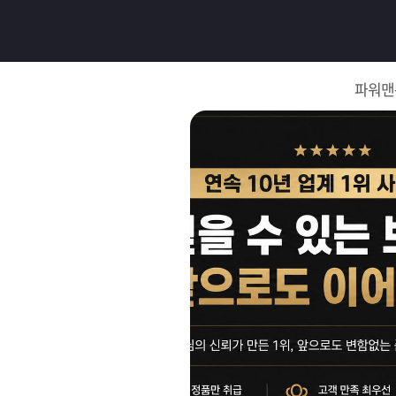
로
그
파워맨
인
로
그
인
이
회
필
원
가
요
입
Q&A
합
파
니
워
제
다.
맨
품
은