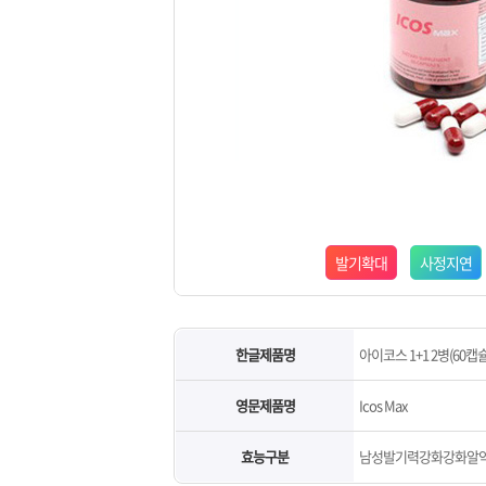
발기확대
사정지연
한글제품명
아이코스 1+1 2병(60캡슐
영문제품명
Icos Max
효능구분
남성발기력강화강화알