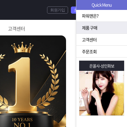
Quick Menu
회원가입
로그인
파워맨은?
제품 구매
고객센터
고객센터
주문조회
은꼴사-성인화보
은꼴사-성인화보