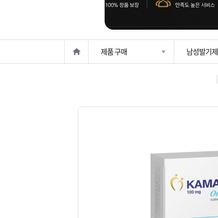
은?
구
꼴
섹
매
사
스
고
제품 구매
남성발기제
노
객
마
하
센
이
주
우
터
페
문
이
조
지
회