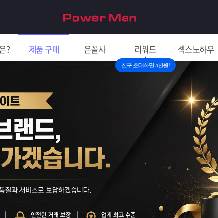
은?
제품 구매
은꼴사
리워드
섹스노하우
친구 초대하면 5천원!