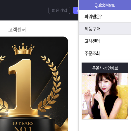
Quick Menu
회원가입
로그인
파워맨은?
제품 구매
고객센터
고객센터
주문조회
은꼴사-성인화보
은꼴사-성인화보