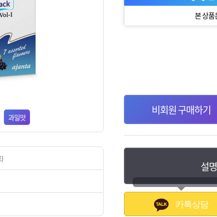
본 상품
비회원 구매하기
과일맛
)
설명
카톡상담