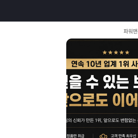
로
그
파워맨
인
로
그
인
이
회
필
원
가
요
입
Q&A
합
파
니
워
제
다.
맨
품
은