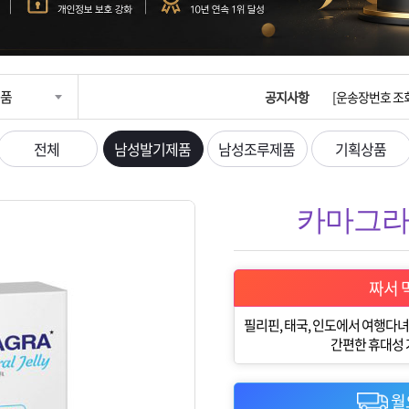
입금확인이 안되
[2026구정 연휴
품
공지사항
[운송장번호 조
[ios앱 오픈]
전체
남성발기제품
남성조루제품
기획상품
[무인택배함 이용
카마그라 1
입금확인이 안되
[2026구정 연휴
짜서 
필리핀, 태국, 인도에서 여행다녀
간편한 휴대성
월