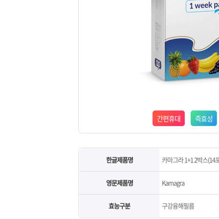
간편휴대
즉효성
한글제품명
카마그라 1+1 2박스(14포
영문제품명
Kamagra
효능구분
구강융해필름