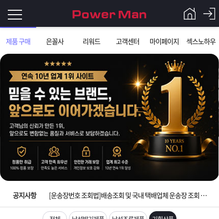
로
제품 구매
은꼴사
리워드
고객센터
마이페이지
섹스노하우
그
로
그
인
인
회
이
원
가
필
입
Q&A
요
파
입금확인이 안되는 상황을 대비해 꼭 입금후 고객센터 연락바랍니다.
합
워
제
[2026구정 연휴]설 연휴 배송 및 휴무 안내
니
맨
품
은
다.
공지사항
[운송장번호 조회법]배송조회 및 국내 택배업체 운송장 조회 하는법
[ios앱 오픈]아이폰 고객 앱설치 가능합니다.
전체
남성발기제품
남성조루제품
기획상품