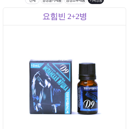
은?
구
꼴
섹
[무인택배함 이용 안내] 집 밖에 주소로 택배 받기
요힘빈 2+2병
매
사
스
고
입금확인이 안되는 상황을 대비해 꼭 입금후 고객센터 연락바랍니다.
노
객
마
[2026구정 연휴]설 연휴 배송 및 휴무 안내
하
센
이
주
우
터
페
문
이
조
지
회