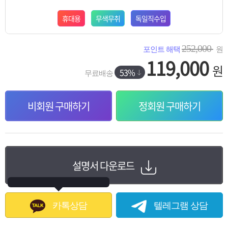
휴대용
무색무취
독일직수입
252,000
포인트 해택
원
119,000
원
53%
무료배송
비회원 구매하기
정회원 구매하기
설명서 다운로드
카톡상담
텔레그램 상담