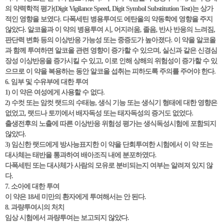
의 약력학적 평가(Digit Vigilance Speed, Digit Symbol Substitution Test)는 상가
적인 영향을 보였다. 다폭세틴 병용투여도 에탄올의 약동학에 영향을 주지
않았다. 알코올과 이 약의 병용투여 시, 어지러움, 졸음, 반사 반응의 느려짐,
판단력 변화 등의 이상반응 가능성 또는 중증도가 높아졌다. 이 약을 알코올
과 함께 투여하면 알코올 관련 영향이 증가할 수 있으며, 실신과 같은 신경심
장성 이상반응을 증가시킬 수 있고, 이로 인해 상해의 위험성이 증가할 수 있
으므로 이 약을 복용하는 동안 알코올 섭취는 피하도록 주의를 주어야 한다.
6. 임부 및 수유부에 대한 투여
1) 이 약은 여성에게 사용할 수 없다.
2) 수컷 또는 암컷 랫드의 수태능, 생식 기능 또는 생식기 형태에 대한 영향은
없었고, 랫드나 토끼에서 배자독성 또는 태자독성의 증거도 없었다.
출생전후의 노출에 따른 이상반응 위험성 평가는 생식독성시험에 포함되지
않았다.
3) 임신한 랫드에게 방사능표지한 이 약을 단회투여한 시험에서 이 약 또는
대사체는 태반을 통과하여 배아조직 내에 분포하였다.
다폭세틴 또는 대사체가 사람의 모유로 분비되는지 여부는 알려져 있지 않
다.
7. 소아에 대한 투여
이 약은 18세 미만의 환자에게 투여해서는 안 된다.
8. 과량투여시의 처치
임상 시험에서 과량투여는 보고되지 않았다.