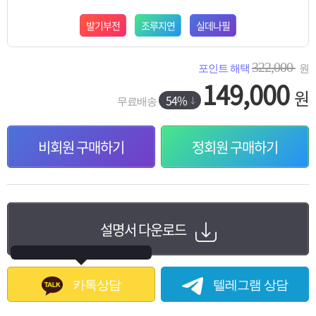
발기부전
조루지연
실데나필
322,000
포인트 해택
원
149,000
원
54%
무료배송
비회원 구매하기
정회원 구매하기
설명서 다운로드
카톡상담
텔레그램 상담