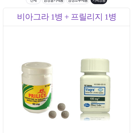
은?
구
꼴
섹
입금확인이 안되는 상황을 대비해 꼭 입금후 고객센터 연락바랍니다.
비아그라 1병 + 프릴리지 1병
매
사
스
고
[2026구정 연휴]설 연휴 배송 및 휴무 안내
노
객
마
하
센
이
주
우
터
페
문
이
조
지
회