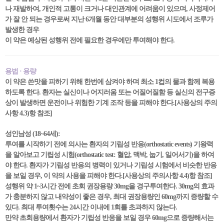
나 재발하여, 개인적 고통이 크거나 대인관계에 어려움이 있으며, 사정제어
가 잘 안 되는 경우로써 지난 6개월 동안 대부분의 성행위 시도에서 조루가
발생한 경우
이 약은 예상된 성행위 전에 필요한 경우에만 투여해야 한다.
용법 · 용량
이 약은 쓴맛을 피하기 위해 한번에 삼켜야 하며 최소 1컵의 물과 함께 복용
하도록 한다. 환자는 실신이나 어지러움 또는 어질어질함 등 실신의 전구증
상이 발생하면 운전이나 위험한 기계 조작 등을 피해야 한다.[사용상의 주의
사항 4.3)항 참조]
성인남성 (18~64세):
투여를 시작하기 전에 의사는 환자의 기립성 반응(orthostatic events) 기왕력
을 알아보고 기립성 시험(orthostatic test: 혈압, 맥박, 눕기, 일어서기)을 하여
야 한다. 환자가 기립성 반응의 병력이 있거나 기립성 시험에서 비슷한 반응
을 보일 경우, 이 약의 사용을 피해야 한다.[사용상의 주의사항 4.4)항 참조]
성행위 약 1~3시간 전에 초회 권장용량 30mg을 경구투여한다. 30mg의 효과
가 충분하지 않고 내약성이 좋은 경우, 최대 권장용량인 60mg까지 증량할 수
있다. 최대 투여횟수는 24시간 이내에 1회를 초과하지 않는다.
만약 초회용량에서 환자가 기립성 반응을 보일 경우 60mg으로 증량해서는