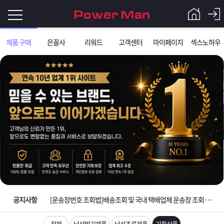
로
제품 구매
은꼴사
리워드
고객센터
마이페이지
섹스노하우
그
로
그
인
인
회
이
원
가
필
입
Q&A
입금확인이 안되는 상황을 대비해 꼭 입금후 고객센터 연락바랍니다.
요
파
[2026구정 연휴]설 연휴 배송 및 휴무 안내
합
워
제
[운송장번호 조회법]배송조회 및 국내 택배업체 운송장 조회 하는법
니
맨
품
은
다.
공지사항
[ios앱 오픈]아이폰 고객 앱설치 가능합니다.
[무인택배함 이용 안내] 집 밖에 주소로 택배 받기
전체
남성발기제품
남성조루제품
기획상품