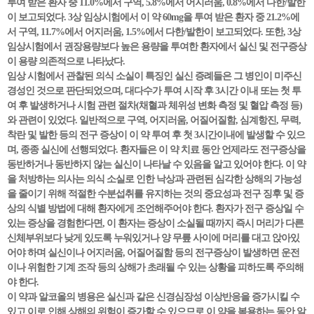
투여 받은 환자 중 11.0%에서 구역, 5.8%에서 어지러움, 0.8%에서 다한/발한
이 보고되었다. 3상 임상시험에서 이 약 60mg을 투여 받은 환자 중 21.2%에
서 구역, 11.7%에서 어지러움, 1.5%에서 다한/발한이 보고되었다. 또한, 3상
임상시험에서 권장용량보다 높은 용량을 투여한 환자에서 실신 및 전구증상
이 용량 의존적으로 나타났다.
임상 시험에서 관찰된 의식 소실이 특징인 실신 증례들은 그 병인이 미주신
경성인 것으로 판단되었으며, 대다수가 투여 시작 후 3시간 이내 또는 첫 투
여 후 발생하거나 시험 관련 절차(채혈과 체위성 변화 측정 및 혈압 측정 등)
와 관련이 있었다. 일반적으로 구역, 어지러움, 어질어질함, 심계항진, 무력,
착란 및 발한 등의 전구 증상이 이 약 투여 후 첫 3시간이내에 발생할 수 있으
며, 종종 실신에 선행되었다. 환자들은 이 약 치료 동안 언제라도 전구증상을
동반하거나 동반하지 않는 실신이 나타날 수 있음을 알고 있어야 한다. 이 약
을 처방하는 의사는 의식 소실로 인한 낙상과 관련된 심각한 상해의 가능성
을 줄이기 위해 적절한 수분섭취를 유지하는 것의 중요성과 전구 징후 및 증
상의 식별 방법에 대해 환자에게 조언해주어야 한다. 환자가 전구 증상일 수
있는 증상을 경험한다면, 이 환자는 증상이 소실될 때까지 즉시 머리가 다른
신체부위보다 낮게 있도록 누워있거나 양 무릎 사이에 머리를 대고 앉아있
어야 하며 실신이나 어지러움, 어질어질함 등의 전구증상이 발생하면 운전
이나 위험한 기계 조작 등의 상해가 초래될 수 있는 상황을 피하도록 주의해
야 한다.
이 약과 알코올의 병용은 실신과 같은 신경심장성 이상반응을 증가시킬 수
있고 이로 인해 상해의 위험이 증가할 수 있으므로 이 약을 복용하는 동안 알