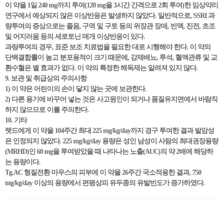
이 약을 1일 240 mg까지 투여(120 mg을 3시간 간격으로 2회 투여)한 임상약리
연구에서 예상되지 않은 이상반응은 발생하지 않았다. 일반적으로, SSRI 과
량투여의 증상으로는 졸음, 구역 및 구토 등의 위장관 장애, 빈맥, 진전, 초조
및 어지러움 등의 세로토닌 매개 이상반응이 있다.
과량투여의 경우, 표준 보조 치료법을 필요한 대로 시행해야 한다. 이 약의
단백결합률이 높고 분포용적이 크기 때문에, 강제배뇨, 투석, 혈액관류 및 교
환수혈은 별 효과가 없다. 이 약의 특정한 해독제는 알려져 있지 않다.
9. 보관 및 취급상의 주의사항
1) 이 약은 어린이의 손이 닿지 않는 곳에 보관한다.
2) 다른 용기에 바꾸어 넣는 것은 사고원인이 되거나 품질유지면에서 바람직
하지 않으므로 이를 주의한다.
10. 기타
랫드에게 이 약을 104주간 최대 225 mg/kg/day까지 경구 투여한 결과 발암성
은 인정되지 않았다. 225 mg/kg/day 용량은 성인 남성이 사람의 최대권장용량
(MRHD)인 60 mg을 투여받았을 때 나타나는 노출(AUC)의 약 2배에 해당하
는 용량이다.
Tg.AC 형질전환 마우스의 피부에 이 약을 26주간 국소적용한 결과, 750
mg/kg/day 이상의 용량에서 편평상피 유두종의 유발빈도가 증가하였다.