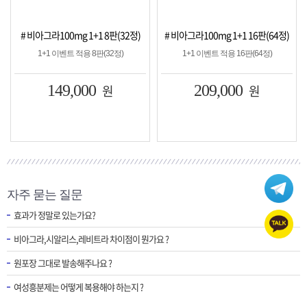
+1 8판(32정)
# 비아그라100mg 1+1 16판(64정)
# 시알리스20mg 1+1 
 8판(32정)
1+1 이벤트 적용 16판(64정)
1+1 이벤트 적용 8판
00
원
209,000
원
149,000
자주 묻는 질문
효과가 정말로 있는가요?
비아그라,시알리스,레비트라 차이점이 뭔가요 ?
원포장 그대로 발송해주나요 ?
여성흥분제는 어떻게 복용해야 하는지 ?