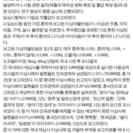
발생하거나 시험 관련 절차(채혈과 체위성 변화 측정 및 혈압 측정 등)와 관
련 있었다. 전구 증상이 종종 실신에 선행되었다.
임상시험에서 기립성 저혈압이 보고되었다.
2) 임상시험 동안 가장 흔하게 보고된 이상약물반응(5% 이상)은 두통, 어지
러움, 구역, 설사, 불면증 및 피로였다. 투여중단을 초래한 가장 흔한 이상반
응은 구역(이 약 투여 환자의 2.2%)과 어지러움(이 약 투여 환자의 1.2%)이었
다.
보고된 이상약물반응은 표1과 같다. 매우 흔하게(≥1/10) ; 흔하게(≥1/100, ＜
1/10) ; 흔하지 않게(≥1/1,000, ＜1/100), 드물게(≥1/10,000, ＜1/1000).
3) 프릴리지정 30mg, 60mg 단일제 국내 시판 후 조사결과
① 국내에서 재심사를 위하여 6년 동안 3,000명을 대상으로 실시한 사용성적
조사결과 이상사례의 발현율은 인과관계와 상관없이 2.33% (70/3000명, 총 74
건)로 보고되었다. 이 중 중대한 이상사례는 보고되지 않았고, 예상하지 못한
이상사례의 발현율은 인과관계와 상관없이 0.20%(6/3000명, 총 6건)으로 보
고되었고 예상하지 못한 이상사례를 종류별로 살펴보면, ‘생식기능 장애(남
성)’ 0.07% (2/3000명, 2건), ‘중추 및 말초신경계 장애’, ‘전신적 질환’, ‘근육 -
골격계 장애’, ‘방어기전 장애’는 각각 0.03% (1/3000명, 1건) 등의 순으로 조사
되었다. 이 중 이 약과 인과관계를 배제할 수 없는 예상하지 못한 이상사례
발현율은 0.13%(4/3000명, 총 4건)이었으며, ‘근육 뻣뻣함’, ‘효과없음’, ‘팔다
리쇠약’, ‘방광염’이 각각 0.03% (1/3000명, 1건)으로 보고되었다.
② 이 약에 대한 국내 재심사 이상사례 및 자발적 부작용 보고자료를 국내 시