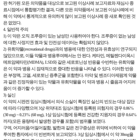
판 허가된 모든 의약품을 대상으로 보고된 이상사례 보고자료와 재심사 종
료시점에서 통합평가한 결과, 다른 모든 의약품에서 보고된 이상사례에 비
해 이 약에서 통계적으로 유의하게 많이 보고된 이상사례 중 새로 확인된 것
은 없었다.
4. 일반적 주의
1) 이 약은 오직 조루증이 있는 남성만 사용하여야 한다. 조루증이 없는 남성
에 대한 사정지연 효과 및 안전성 데이터는 확립되지 않았다.
2) 유희약물(recreational drugs)과의 병용에 대한 안전성과 유효성이 연구되지
않았으므로, 이들 약물과 병용투여해서는 안 된다. 케타민, 메틸렌다이옥시
메트암페타민(MDMA), LSD와 같은 세로토닌성 반응을 수반하는 유희약물
은 이 약과 병용 시 잠재적으로 중대한 반응을 나타낼 수 있다. 이러한 반응
은 부정맥, 고열, 세로토닌 증후군을 포함한다. 마약 및 벤조디아제팜계 약물
과 같은 진정작용이 있는 약물과 유희약물을 이 약과 병용 시 졸음과 어지러
움이 더 증가할 수 있다.
3) 실신
이 약의 시판전 임상시험에서 의식 소실이 특징인 실신의 빈도는 대상 집단
에 따라 다양했으며 3상 위약대조 임상시험에 등록된 피험자의 경우 0.06%
(30 mg) ~ 0.23% (60 mg), 1상 임상시험에 등록된 건강한 지원자의 경우 0.64%
까지(모든 용량에서 발생한 경우를 포함)의 범위를 보였다.
구역, 어지러움/어질어질함, 발한과 같은 전구증상은 위약에 비하여 이 약을
투여한 환자에서 더 빈번하게 보고되었다. 3상 임상시험에서 이 약 30mg을