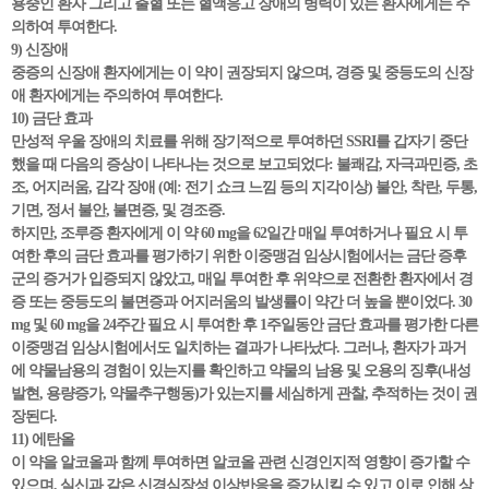
용중인 환자 그리고 출혈 또는 혈액응고 장애의 병력이 있는 환자에게는 주
의하여 투여한다.
9) 신장애
중증의 신장애 환자에게는 이 약이 권장되지 않으며, 경증 및 중등도의 신장
애 환자에게는 주의하여 투여한다.
10) 금단 효과
만성적 우울 장애의 치료를 위해 장기적으로 투여하던 SSRI를 갑자기 중단
했을 때 다음의 증상이 나타나는 것으로 보고되었다: 불쾌감, 자극과민증, 초
조, 어지러움, 감각 장애 (예: 전기 쇼크 느낌 등의 지각이상) 불안, 착란, 두통,
기면, 정서 불안, 불면증, 및 경조증.
하지만, 조루증 환자에게 이 약 60 mg을 62일간 매일 투여하거나 필요 시 투
여한 후의 금단 효과를 평가하기 위한 이중맹검 임상시험에서는 금단 증후
군의 증거가 입증되지 않았고, 매일 투여한 후 위약으로 전환한 환자에서 경
증 또는 중등도의 불면증과 어지러움의 발생률이 약간 더 높을 뿐이었다. 30
mg 및 60 mg을 24주간 필요 시 투여한 후 1주일동안 금단 효과를 평가한 다른
이중맹검 임상시험에서도 일치하는 결과가 나타났다. 그러나, 환자가 과거
에 약물남용의 경험이 있는지를 확인하고 약물의 남용 및 오용의 징후(내성
발현, 용량증가, 약물추구행동)가 있는지를 세심하게 관찰, 추적하는 것이 권
장된다.
11) 에탄올
이 약을 알코올과 함께 투여하면 알코올 관련 신경인지적 영향이 증가할 수
있으며, 실신과 같은 신경심장성 이상반응을 증가시킬 수 있고 이로 인해 상