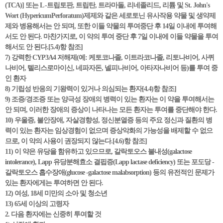
(TCA)] 또는 L -트립토판, 트립탄, 트라마돌, 리네졸리드, 리튬 및 St. John's
Wort (HypericumPerforatum)제제와 같은 세로토닌 유사작용 약물 및 생약제
제와 병용해서는 안 되며, 또한 이들 약물의 투여중단 후 14일 이내에 투여해
서도 안 된다. 마찬가지로, 이 약의 투여 중단 후 7일 이내에 이들 약물을 투여
해서도 안 된다.[5.4)항 참조]
7) 강력한 CYP3A4 저해제(예: 케토코나졸, 이트라코나졸, 리토나비어, 사퀴
나비어, 텔리스로마이신, 네파자돈, 넬피나비어, 아타자나비어 등)를 투여 중
인 환자
8) 기립성 반응의 기왕력이 있거나 의심되는 환자[4.4)항 참조]
9) 조증/경조증 또는 양극성 장애의 병력이 있는 환자는 이 약을 투여해서는
안 되며, 이러한 장애의 증상이 나타나는 모든 환자는 투여를 중단해야 한다.
10) 우울증, 불안장애, 자살경향성, 정신분열증 등의 주요 정신과 질환의 병
력이 있는 환자는 임상경험이 없으며 증상악화의 가능성을 배제할 수 없으
므로, 이 약의 사용이 권장되지 않는다.[4.6)항 참조]
11) 이 약은 유당을 함유하고 있으므로, 갈락토오스 불내성(galactose
intolerance), Lapp 유당분해효소 결핍증(Lapp lactase deficiency) 또는 포도당 -
갈락토오스 흡수장애(glucose -galactose malabsorption) 등의 유전적인 문제가
있는 환자에게는 투여하면 안 된다.
12) 여성, 18세 미만의 소아 및 청소년
13) 65세 이상의 고령자
2. 다음 환자에는 신중히 투여할 것