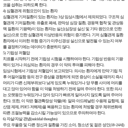
코올 섭취는 피하도록 한다.
4) 심혈관계 위험요인이 있는 환자
심혈관계 기저질환이 있는 환자는 3상 임상시험에서 제외되었다. 구조적 심
혈관계 기저질환(예: 유출로 폐쇄, 판막성 심장 질환, 경동맥 협착 및 관상동
맥 질환의 기왕력)이 있는 환자는 실신(심장성 실신 및 기타 원인으로 인한
실신)으로 인한 심혈관계 이상반응의 위험이 증가한다. 기저 심혈관계 질환
환자에서 이러한 위험 증가가 미주신경성 실신으로 발전될 수 있는지 여부
를 결정하기에는 데이터가 충분하지 않다.
5) 기립성 저혈압
치료를 시작하기 전에 기립성 시험을 시행하여야 한다. 기립성 반응의 기왕
력이 있거나 의심되는 환자의 경우 이 약의 투여를 피해야 한다.
임상시험에서 기립성 저혈압이 보고되었다. 의사는 환자에게 만약 기립 직
후 어질어질함 등의 전구 증상을 경험하게 되면 증상이 소실될 때까지 즉시
머리가 다른 신체부위보다 낮게 있도록 누워있거나 양 무릎 사이에 머리를
대고 앉아 있어야 함을 이 약을 처방하기 전에 알려 주어야 한다. 또한 의사
는 오랫동안 누워있거나 앉아 있다가 빠르게 일어서지 않도록 알려 주어야
한다. 또한, 이 약은 혈관확장성 약물(예: 알파 아드레날린 수용체 길항제, 질
산염 제제, PDE5 저해제)을 복용하고 있는 환자에 처방할 경우 체위변화에
따른 조절능력을 감소시킬 가능성이 있으므로 주의하여야 한다.
6) 자살/자살 관념(suicidal thoughts)
주요 우울증 및 다른 정신과 질환을 가진 소아, 청소년 및 젊은 성인(18~24세)