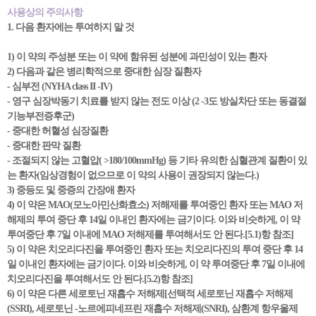
사용상의 주의사항
1. 다음 환자에는 투여하지 말 것
1) 이 약의 주성분 또는 이 약에 함유된 성분에 과민성이 있는 환자
2) 다음과 같은 병리학적으로 중대한 심장 질환자
- 심부전 (NYHA class II -IV)
- 영구 심장박동기 치료를 받지 않는 전도 이상 (2 -3도 방실차단 또는 동결절
기능부전증후군)
- 중대한 허혈성 심장질환
- 중대한 판막 질환
- 조절되지 않는 고혈압( >180/100mmHg) 등 기타 유의한 심혈관계 질환이 있
는 환자(임상경험이 없으므로 이 약의 사용이 권장되지 않는다.)
3) 중등도 및 중증의 간장애 환자
4) 이 약은 MAO(모노아민산화효소) 저해제를 투여중인 환자 또는 MAO 저
해제의 투여 중단 후 14일 이내인 환자에는 금기이다. 이와 비슷하게, 이 약
투여중단 후 7일 이내에 MAO 저해제를 투여해서도 안 된다.[5.1)항 참조]
5) 이 약은 치오리다진을 투여중인 환자 또는 치오리다진의 투여 중단 후 14
일 이내인 환자에는 금기이다. 이와 비슷하게, 이 약 투여중단 후 7일 이내에
치오리다진을 투여해서도 안 된다.[5.2)항 참조]
6) 이 약은 다른 세로토닌 재흡수 저해제[선택적 세로토닌 재흡수 저해제
(SSRI), 세로토닌 -노르에피네프린 재흡수 저해제(SNRI), 삼환계 항우울제