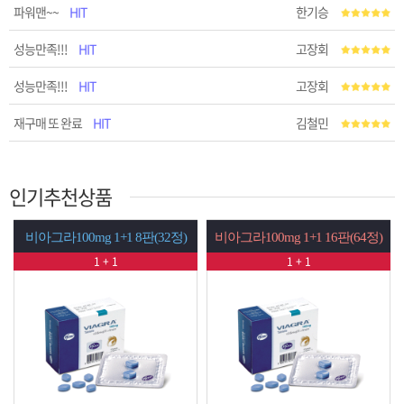
파워맨~~
HIT
한기승
성능만족!!!
HIT
고장회
성능만족!!!
HIT
고장회
재구매 또 완료
HIT
김철민
인기추천상품
+1 8판(32정)
비아그라100mg 1+1 16판(64정)
시알리스20mg 1+1 
1
1 + 1
1 + 1