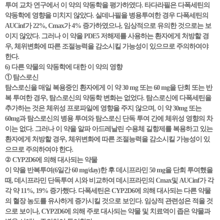
투여 교차 연구에서 이 약의 약동학을 평가하였다. 타다라필은 다폭세틴의
약동학에 영향을 미치지 않았다. 실데나필을 병용투여한 경우 다폭세틴의
AUCinf가 22%, Cmax가 4% 증가하였으나, 임상적으로 유의한 것으로는 보
이지 않았다. 그러나 이 약을 PDE5 저해제를 사용하는 환자에게 처방할 경
우, 체위변화에 따른 조절능력을 감소시킬 가능성이 있으므로 주의하여야
한다.
6) 다른 약물의 약동학에 대한 이 약의 영향
① 탐스로신
탐스로신을 매일 복용중인 환자에게 이 약 30 mg 또는 60 mg을 단회 또는 반
복 투여한 경우, 탐스로신의 약동학 변화는 없었다. 탐스로신에 다폭세틴을
추가하는 것은 체위성 프로파일에 영향을 주지 않으며, 이 약 30mg 또는
60mg과 탐스로신의 병용 투여와 탐스로신 단독 투여 간에 체위성 영향의 차
이는 없다. 그러나 이 약을 알파 아드레날린 수용체 길항제를 복용하고 있는
환자에게 처방할 경우, 체위변화에 따른 조절능력을 감소시킬 가능성이 있
으므로 주의하여야 한다.
② CYP2D6에 의해 대사되는 약물
이 약을 반복투여(6일간 60 mg/day)한 후 데시프라민 50 mg을 단회 투여했을
때, 데시프라민 단독투여 시와 비교하여 데시프라민의 Cmax및 AUCinf가 각
각 약 11%, 19% 증가했다. 다폭세틴은 CYP2D6에 의해 대사되는 다른 약물
의 혈장 농도를 유사하게 증가시킬 것으로 보인다. 임상적 관련성은 적을 것
으로 보이나, CYP2D6에 의해 주로 대사되는 약물 및 치료역이 좁은 약물과