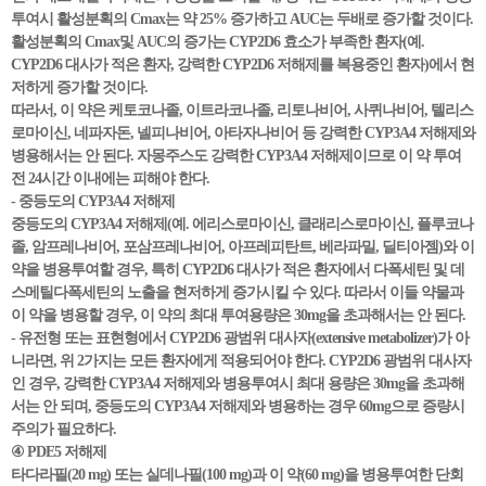
투여시 활성분획의 Cmax는 약 25% 증가하고 AUC는 두배로 증가할 것이다.
활성분획의 Cmax및 AUC의 증가는 CYP2D6 효소가 부족한 환자(예.
CYP2D6 대사가 적은 환자, 강력한 CYP2D6 저해제를 복용중인 환자)에서 현
저하게 증가할 것이다.
따라서, 이 약은 케토코나졸, 이트라코나졸, 리토나비어, 사퀴나비어, 텔리스
로마이신, 네파자돈, 넬피나비어, 아타자나비어 등 강력한 CYP3A4 저해제와
병용해서는 안 된다. 자몽주스도 강력한 CYP3A4 저해제이므로 이 약 투여
전 24시간 이내에는 피해야 한다.
- 중등도의 CYP3A4 저해제
중등도의 CYP3A4 저해제(예. 에리스로마이신, 클래리스로마이신, 플루코나
졸, 암프레나비어, 포삼프레나비어, 아프레피탄트, 베라파밀, 딜티아젬)와 이
약을 병용투여할 경우, 특히 CYP2D6 대사가 적은 환자에서 다폭세틴 및 데
스메틸다폭세틴의 노출을 현저하게 증가시킬 수 있다. 따라서 이들 약물과
이 약을 병용할 경우, 이 약의 최대 투여용량은 30mg을 초과해서는 안 된다.
- 유전형 또는 표현형에서 CYP2D6 광범위 대사자(extensive metabolizer)가 아
니라면, 위 2가지는 모든 환자에게 적용되어야 한다. CYP2D6 광범위 대사자
인 경우, 강력한 CYP3A4 저해제와 병용투여시 최대 용량은 30mg을 초과해
서는 안 되며, 중등도의 CYP3A4 저해제와 병용하는 경우 60mg으로 증량시
주의가 필요하다.
④ PDE5 저해제
타다라필(20 mg) 또는 실데나필(100 mg)과 이 약(60 mg)을 병용투여한 단회