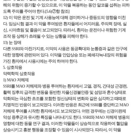
해의 위험이 증가할 수 있으므로, 이 약을 복용하는 동안 알코올 섭취는 피하
도록 주의를 주어야 한다.[5.6)⑦항 참조]
12) 이 약은 운전 및 기계 사용능에 대해 경미하거나 중등도의 영향을 미친
다. 임상시험 결과 이 약을 투여받은 환자들에서 어지러움, 주의력 장애, 실
신, 시야흐림 및 졸음이 보고되었다. 따라서, 환자는 운전이나 위험한 기계
조작 등 상해가 초래될 수 있는 상황을 피해야 한다.
13) 눈 장애
다른 SSRI와 마찬가지로, 이약의 사용은 동공확대와 눈통증과 같은 안구에
대한 영향에 관련되어 있다. 이약을 안압상승 또는 폐쇄각녹내장의 위험을
가진 환자에서 사용시에는 주의 하여야 한다.
5. 상호작용
약력학적 상호작용
1) MAO 저해제
SSRI를 MAO 저해제와 병용 투여하는 환자에서 고열, 경직, 간대성 근경련,
활력 징후의 급격한 변동을 동반한 자율신경불안증 및 섬망과 혼수상태로
악화되는 극심한 초조를 포함한 정신상태의 변화와 같은 심각하고 때때로
치명적인 반응이 보고되었다. 이러한 반응은 최근에 SSRI를 중단하고 MAO
저해제 투여를 시작한 환자에서도 보고되었다. 어떤 경우에는 신경이완제
악성 증후군과 유사한 특징을 나타내기도 한다. SSRI와 MAO 저해제 병용의
영향에 대한 동물 연구 결과, 이러한 약물들이 상승적으로 작용하여 혈압을
상승시키고 흥분 행동을 조장할 수 있음이 시사되었다. 따라서, 이 약을