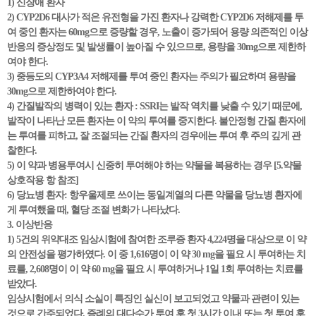
1) 신장애 환자
2) CYP2D6 대사가 적은 유전형을 가진 환자나 강력한 CYP2D6 저해제를 투
여 중인 환자는 60mg으로 증량할 경우, 노출이 증가되어 용량 의존적인 이상
반응의 증상정도 및 발생률이 높아질 수 있으므로, 용량을 30mg으로 제한하
여야 한다.
3) 중등도의 CYP3A4 저해제를 투여 중인 환자는 주의가 필요하며 용량을
30mg으로 제한하여야 한다.
4) 간질발작의 병력이 있는 환자 : SSRI는 발작 역치를 낮출 수 있기 때문에,
발작이 나타난 모든 환자는 이 약의 투여를 중지한다. 불안정형 간질 환자에
는 투여를 피하고, 잘 조절되는 간질 환자의 경우에는 투여 후 주의 깊게 관
찰한다.
5) 이 약과 병용투여시 신중히 투여해야 하는 약물을 복용하는 경우 [5.약물
상호작용 항 참조]
6) 당뇨병 환자: 항우울제로 쓰이는 동일계열의 다른 약물을 당뇨병 환자에
게 투여했을 때, 혈당 조절 변화가 나타났다.
3. 이상반응
1) 5건의 위약대조 임상시험에 참여한 조루증 환자 4,224명을 대상으로 이 약
의 안전성을 평가하였다. 이 중 1,616명이 이 약 30 mg을 필요 시 투여하는 치
료를, 2,608명이 이 약 60 mg을 필요 시 투여하거나 1일 1회 투여하는 치료를
받았다.
임상시험에서 의식 소실이 특징인 실신이 보고되었고 약물과 관련이 있는
것으로 간주되었다. 증례의 대다수가 투여 후 첫 3시간 이내 또는 첫 투여 후