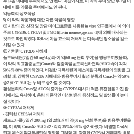
후 14일 이내에 투여해서도 안 된다. 마찬가지로, 이 약의 투여 중단 후 7일 이
내에 이들 약물을 투여해서도 안 된다.
약동학적 상호작용
5) 이 약의 약동학에 대한 다른 약물의 영향
① 사람의 간, 신장 및 장관 마이크로좀을 사용한 in vitro 연구들에서 이 약이
주로 CYP2D6, CYP3A4 및 FMO1(flavin monooxygenase -1)에 의해 대사되는
것으로 확인되었다. 따라서 이들 효소의 저해제는 다폭세틴 청소율을 감소
시킬 수 있다.
② 강력한 CYP2D6 저해제
플루옥세틴(7일간 60 mg/day)과 이 약(60 mg 단회 투여)을 병용투여했을 때,
이 약의 최고혈중농도(Cmax)와 혈중약물농도곡선하면적(AUCinf)이 각각
50%와 88% 증가하였다. 비결합 다폭세틴과 데스메틸다폭세틴의 영향을 고
려할 때, 강력한 CYP2D6 저해제와 병용투여시 활성 분획의 Cmax는 약 50%
증가하고 AUC는 두 배로 증가할 것이다.
활성분획의 Cmax및 AUC의 증가는 CYP2D6 대사가 적은 유전형을 가진 환
자에서도 유사하며, 용량 의존적인 이상반응의 증상정도 및 발생률이 높아
질 것이다.
③ CYP3A4 저해제
- 강력한 CYP3A4 저해제
케토코나졸(7일간 200 mg 1일 2회)과 이 약(60 mg 단회 투여)을 병용투여했을
때, 이 약의 Cmax와 AUCinf가 각각 35%와 99% 증가하였다. 비결합 다폭세
틴과 데스메틸다폭세틴의 영향을 고려할 때, 강력한 CYP3A4 저해제와 병용