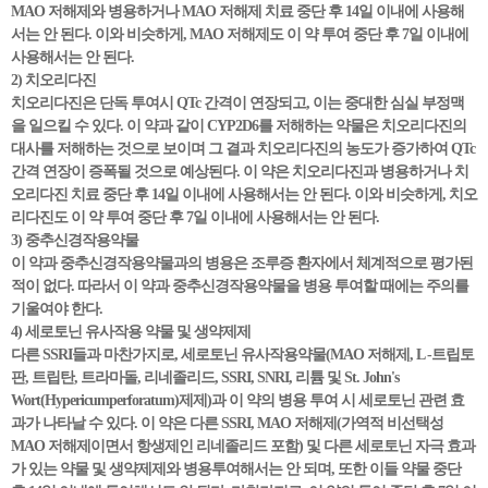
MAO 저해제와 병용하거나 MAO 저해제 치료 중단 후 14일 이내에 사용해
서는 안 된다. 이와 비슷하게, MAO 저해제도 이 약 투여 중단 후 7일 이내에
사용해서는 안 된다.
2) 치오리다진
치오리다진은 단독 투여시 QTc 간격이 연장되고, 이는 중대한 심실 부정맥
을 일으킬 수 있다. 이 약과 같이 CYP2D6를 저해하는 약물은 치오리다진의
대사를 저해하는 것으로 보이며 그 결과 치오리다진의 농도가 증가하여 QTc
간격 연장이 증폭될 것으로 예상된다. 이 약은 치오리다진과 병용하거나 치
오리다진 치료 중단 후 14일 이내에 사용해서는 안 된다. 이와 비슷하게, 치오
리다진도 이 약 투여 중단 후 7일 이내에 사용해서는 안 된다.
3) 중추신경작용약물
이 약과 중추신경작용약물과의 병용은 조루증 환자에서 체계적으로 평가된
적이 없다. 따라서 이 약과 중추신경작용약물을 병용 투여할 때에는 주의를
기울여야 한다.
4) 세로토닌 유사작용 약물 및 생약제제
다른 SSRI들과 마찬가지로, 세로토닌 유사작용약물(MAO 저해제, L -트립토
판, 트립탄, 트라마돌, 리네졸리드, SSRI, SNRI, 리튬 및 St. John's
Wort(Hypericumperforatum)제제)과 이 약의 병용 투여 시 세로토닌 관련 효
과가 나타날 수 있다. 이 약은 다른 SSRI, MAO 저해제(가역적 비선택성
MAO 저해제이면서 항생제인 리네졸리드 포함) 및 다른 세로토닌 자극 효과
가 있는 약물 및 생약제제와 병용투여해서는 안 되며, 또한 이들 약물 중단