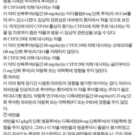
병용 시에는 주의하여 투여한다.
③ CYP3A4에 의해 대사되는 약물
이 약의 반복투여(6일간 60 mg/day)는 미다졸람(8 mg 단회 투여)의 AUCinf를
약 20% 감소시켰다. 임상적 관련성은 대부분의 환자에서 적을 것으로 보인
다. 개개인에 따라 CYP3A4 활성의 증가는 CYP3A에 의해 주로 대사되는 약
물 및 치료역이 좁은 약물과 병용 시 임상적 관련성을 보일 수 있다.
④ CYP2C19에 의해 대사되는 약물
이 약의 반복투여(6일간 60 mg/day)는 CYP2C19에 의해 대사되는 오메프라졸
(40 mg 단회 투여)의 대사를 저해하지 않았다.
⑤ CYP2C9에 의해 대사되는 약물
이 약의 반복투여(6일간 60 mg/day)는 CYP2C9에 의해 대사되는 글리부리드
(5 mg 단회 투여)의 약동학 또는 약력학에 영향을 주지 않았다.
⑥ 와파린
이 약과 함께 장기간 사용한 와파린의 영향을 평가한 데이터는 없다. 따라서,
와파린을 만성적으로 투여하는 환자에게 이 약을 투여할 때는 주의가 필요
하다[4.7)항 참조]. 약동학 연구에서는 다폭세틴(6일간 60 mg/day)이 25 mg 단
회 투여한 와파린의 약동학 또는 약력학(PT 또는 INR)에 영향을 주지 않았
다.
⑦ 에탄올
에탄올 0.5 g/kg의 단회 병용투여는 다폭세틴(60 mg 단회투여)의 약동학에 영
향을 주지 않았다. 그러나 이 약을 에탄올과 병용투여시 졸음이 증가하였고
자가 각성도는 현저히 감소하였다. 이 약과 에탄올의 병용투여 시, 인지 장애