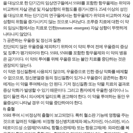
을 대상으로 한 단기간의 임상연구들에서 SSRI를 포함한 항우울제는 위약과
비교하여 자살 관념 및 자살성향의 위험도를 증가시켰다. 25세 이상의 성인
을 대상으로 하는 단기간의 연구들에서는 항우울제가 위약과 비교하여 자살
성향의 위험을 증가시키지 않는 것으로 나타났다. 조루증 치료에 대한 이 약
의 임상시험에서는 치료로 인한(treatment -emergent) 자살 성향이 뚜렷하게
나타나지 않았다.
7) 공존하는 우울증 및 정신과 질환
진단되지 않은 우울증을 제외하기 위하여 이 약의 투여 전에 우울증의 증상
및 징후가 평가되어야 한다. SSRI, SNRI를 포함한 항우울제와 이 약의 병용
은 금기이다. 이 약의 투여를 위해 우울증 또는 불안 치료를 중단하는 것은
권장되지 않는다.
이 약은 정신질환에 사용되지 않으며, 우울증으로 인한 증상 악화를 배제할
수 없으므로, 정신분열증 등의 정신질환이 있거나 우울증이 공존하는 환자
에게는 이 약을 투여해서는 안 된다. 기저 정신질환 또는 약물 치료의 결과로
증상 악화가 발생할 수 있기 때문이다. 그리고 환자에게 우울한 생각이나 느
낌이 들면 즉시 의사에게 알리도록 권고해야 한다. 이 약을 투여하는 동안 우
울증상이 나타날 경우 이 약을 중단하여야 한다.
8) 출혈
SSRI 투여 시 비정상적 출혈이 보고되었다. 특히 혈소판 기능에 영향을 주는
것으로 알려진 약물(예: 비정형 정신병치료제와 페노치아진, 아스피린, 비스
테로이드성 소염제[NSAIDs], 항혈소판제제) 또는 항응고제(예: 와파린)를 복