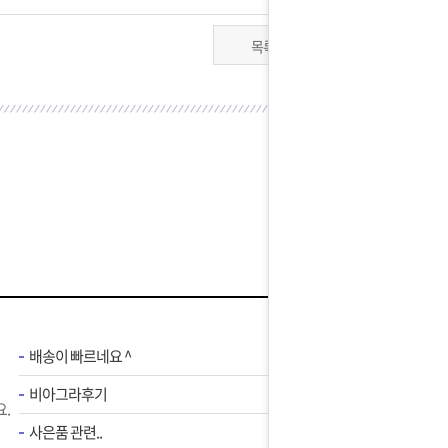
목록
배송이 빠르네요 ^
비아그라후기
.
사은품 관련..