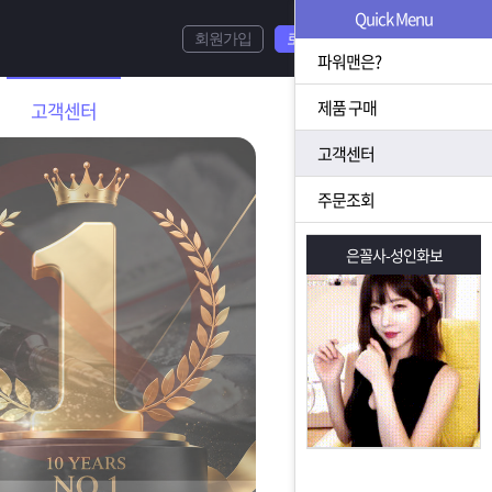
Quick Menu
회원가입
로그인
파워맨은?
제품 구매
고객센터
고객센터
주문조회
은꼴사-성인화보
은꼴사-성인화보