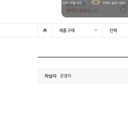
은?
구
꼴
섹
매
사
스
고
제품 구매
전체
노
객
마
하
센
이
주
우
터
페
문
운영자
작성자
이
조
지
회