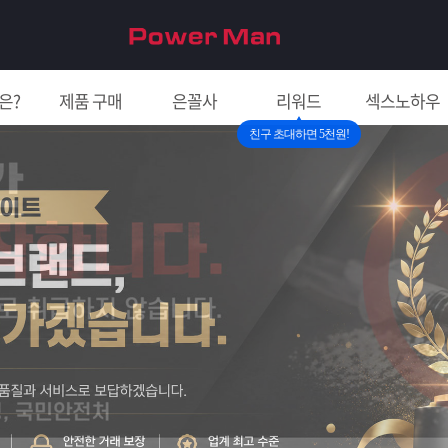
은?
제품 구매
은꼴사
리워드
섹스노하우
친구 초대하면 5천원!