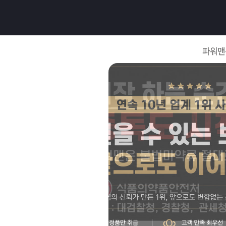
로
그
파워맨
인
로
그
인
이
회
필
원
가
요
입
Q&A
합
파
니
워
제
다.
맨
품
은