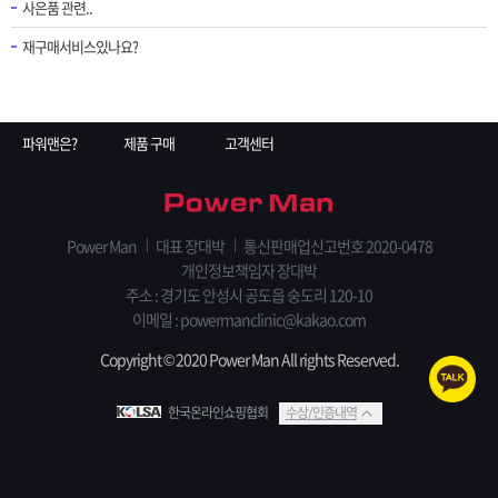
사은품 관련..
재구매서비스있나요?
파워맨은?
제품 구매
고객센터
Power Man
대표 장대박
통신판매업신고번호 2020-0478
개인정보책임자 장대박
주소 : 경기도 안성시 공도읍 숭도리 120-10
이메일 :
powermanclinic@kakao.com
Copyright © 2020 Power Man All rights Reserved.
한국온라인쇼핑협회
수상/인증내역