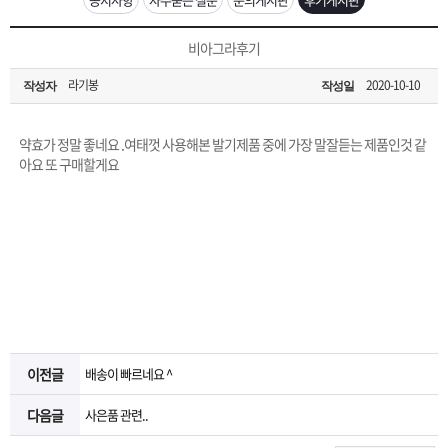
은?
구
꼴
섹
[무인택배함 이용 안내] 집 밖에 주소로 택배 받기
비아그라후기
매
사
스
고
라기봉
2020-10-10
작성자
작성일
입금확인이 안되는 상황을 대비해 꼭 입금후 고객센터 연락바랍니다.
노
객
마
[2026구정 연휴]설 연휴 배송 및 휴무 안내
약효가 정말 좋네요 .여태껏 사용해본 발기제품 중에 가장 말잘듣는 제품인것 같
하
센
이
주
아요 또 구매할게요
우
터
페
문
이
조
지
회
이전글
배송이 빠르네요 ^
다음글
사은품 관련..