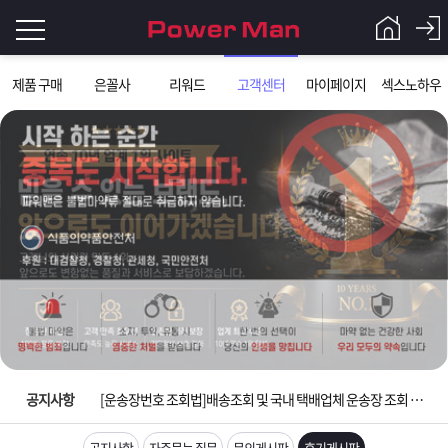
로
제품 구매
은꼴사
리워드
고객센터
마이페이지
섹스노하우
그
로
그
인
인
회
이
원
가
필
입
Q&A
요
파
입금확인이 안되는 상황을 대비해 꼭 입금후 고객센터 연락바랍니다.
합
워
제
[2026구정 연휴]설 연휴 배송 및 휴무 안내
니
맨
품
은
다.
공지사항
[운송장번호 조회법]배송조회 및 국내 택배업체 운송장 조회 하는법
[ios앱 오픈]아이폰 고객 앱설치 가능합니다.
공지사항
자주묻는 질문
문의게시판
후기게시판