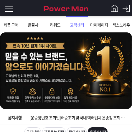
로
제품 구매
은꼴사
리워드
고객센터
마이페이지
섹스노하우
그
로
그
인
인
회
이
원
가
필
입
Q&A
요
파
입금확인이 안되는 상황을 대비해 꼭 입금후 고객센터 연락바랍니다.
합
워
제
[2026구정 연휴]설 연휴 배송 및 휴무 안내
니
맨
품
은
다.
공지사항
[운송장번호 조회법]배송조회 및 국내 택배업체 운송장 조회 하는법
[ios앱 오픈]아이폰 고객 앱설치 가능합니다.
공지사항
자주묻는 질문
문의게시판
후기게시판