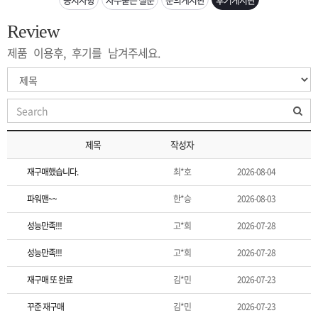
은?
구
꼴
섹
Review
[무인택배함 이용 안내] 집 밖에 주소로 택배 받기
매
사
스
고
제품 이용후, 후기를 남겨주세요.
입금확인이 안되는 상황을 대비해 꼭 입금후 고객센터 연락바랍니다.
노
객
마
[2026구정 연휴]설 연휴 배송 및 휴무 안내
하
센
이
주
제목
작성자
우
터
페
문
재구매했습니다.
최*호
2026-08-04
이
조
파워맨~~
한*승
2026-08-03
성능만족!!!
고*회
2026-07-28
지
회
성능만족!!!
고*회
2026-07-28
재구매 또 완료
김*민
2026-07-23
꾸준 재구매
김*민
2026-07-23