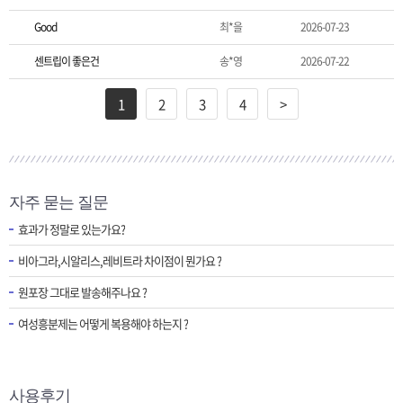
Good
최*을
2026-07-23
센트립이 좋은건
송*영
2026-07-22
1
2
3
4
>
자주 묻는 질문
효과가 정말로 있는가요?
비아그라,시알리스,레비트라 차이점이 뭔가요 ?
원포장 그대로 발송해주나요 ?
여성흥분제는 어떻게 복용해야 하는지 ?
사용후기