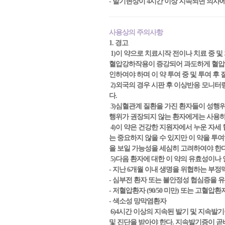
- 발기현상이 4시간 이상 지속되면 의사
사용상의 주의사항
1. 경고
1)이 약으로 치료시작 전이나 치료 중 및
혈압강하작용이 증강되어 과도하게 혈압이 
인하여야 하며 이 약 투여 중 및 투여 후
2)외국의 경우 시판 후 이상반응 모니
다.
3)심혈관계 질환을 가진 환자들이 성행
행위가 권장되지 않는 환자에게는 사용하
4)이 약은 건강한 지원자에서 누운 자세 혈
는 중요하지 않을 수 있지만 이 약을 투
을 보일 가능성을 세심히 고려하여야 한
5)다음 환자에 대한 이 약의 유효성이나
- 지난 6개월 이내 생명을 위협하는 부정
- 심부전 환자 또는 불안정성 협심증을
- 저혈압환자 (90/50 미만) 또는 고혈압환자 (
- 색소성 망막염환자
6)4시간 이상의 지속된 발기 및 지속발기
및 진단을 받아야 한다. 지속발기증이 곧