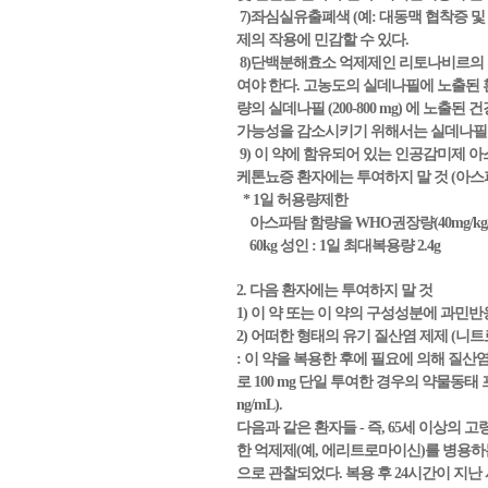
7)좌심실유출폐색 (예: 대동맥 협착증 
제의 작용에 민감할 수 있다.
8)단백분해효소 억제제인 리토나비르의 
여야 한다. 고농도의 실데나필에 노출된 
량의 실데나필 (200-800 mg) 에 
가능성을 감소시키기 위해서는 실데나필의
9) 이 약에 함유되어 있는 인공감미제
케톤뇨증 환자에는 투여하지 말 것 (아스
* 1일 허용량제한
아스파탐 함량을 WHO권장량(40mg/kg
60kg 성인 : 1일 최대복용량 2.4g
2. 다음 환자에는 투여하지 말 것
1) 이 약 또는 이 약의 구성성분에 과민반
2) 어떠한 형태의 유기 질산염 제제 
: 이 약을 복용한 후에 필요에 의해 질산
로 100 mg 단일 투여한 경우의 약물동태 
ng/mL).
다음과 같은 환자들 - 즉, 65세 이상의 고
한 억제제(예, 에리트로마이신)를 병용하는
으로 관찰되었다. 복용 후 24시간이 지