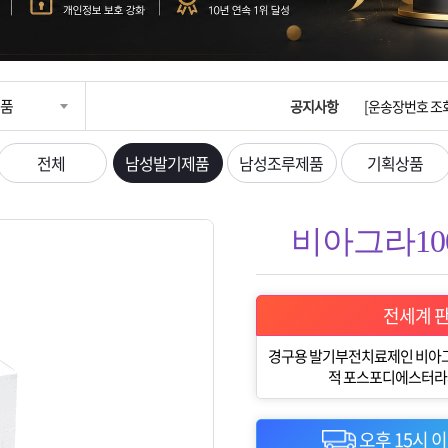
입금확인이 안되
[2026구정 연휴
품
공지사항
[운송장번호 조
[ios앱 오픈]
전체
남성발기제품
남성조루제품
기획상품
[무인택배함 이용
비아그라100m
입금확인이 안되
[2026구정 연휴
전세계 
경구용 발기부전치료제인 비아그
적 포스포디에스터라제 
오후 15시 