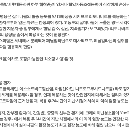
및 특발비후대동맥판 하부 협착증)이 있거나 혈압자동조절능력이 심각하게 손상된
병용은 실데나필의 혈중 농도를 약 11배 상승 시키므로 리토나비르를 복용하는 
환자로부터 얻은 자료는 한정되어 있다. 고농도의 실데나필에 노출된 경우 시각이
노출된 건강한 지원자 중 일부에게서 혈압 감소, 실신, 지속발기가 보고되었다. 리토
 용량을 줄여서 복용 하는 것이 권장된다.
 아스파탐은 체내에서 분해되어 페닐알라닌으로 대사되므로, 페닐알라닌의 섭취를
파탐 함유제제 한함)
/1일)이하로 조정(가능한한 최소량 사용)할 것.
응 환자
(니트로글리세린, 이소소르비드질산염, 아질산아민, 니트로프루시드나트륨) 라도 
염 제제를 복용해야 할 경우, 언제 복용하는 것이 안전한지에 대해서는 알려져 있
프로파일에 근거했을 때, 복용 후 24시간이 지난 시점에서의 이 약의 혈장 농도는 약 2
령자, 간부전 환자(예, 간경변), 중증의 신부전 환자(예, 크레아티닌청소율이 30 mL/
 경우 - 에서 복용 후 24시간이 지난 시점에서의 이 약의 혈장 농도는 건강한 지
난 시점에서의 실데나필의 혈장 농도가 최고 혈장 농도에 비해 훨씬 낮으나, 이 