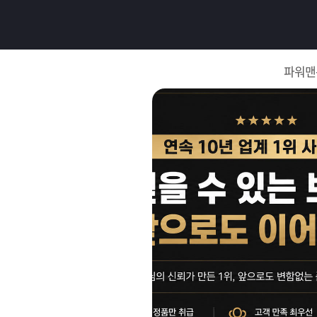
로
그
파워맨
인
로
그
인
이
회
필
원
가
요
입
Q&A
합
파
니
워
제
다.
맨
품
은