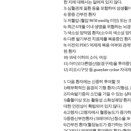
한 지에 대해서는 알려져 있지 않다.
3) 심혈관계 질환 등을 포함하여 성생활
4) 중증 간부전 환자
5) 저혈압 (혈압 90/50 mmHg 미만) 
6) 최근 6개월 이내 생명을 위협하는 뇌
7) 색소성 망막염 환자(소수의 색소성 망
8) 다른 발기부전 치료제를 복용중인 환
9) 이전의 PDE5 억제제 복용 여부와 관계없이, 비
된 환자
10) 18세 이하의 소아, 여성
11) 아미오다론염산염(경구제)을 투여중
12) 리오시구앗 등 guanylate cycl
3. 다음 환자에는 신중히 투여할 것
1)해부학적인 음경의 기형 환자 (각형성, 음경
2)지속발기증의 소인을 가질 수 있는 상태
3)출혈이상 또는 활동성 소화성궤양 환
대한 안전성이 확립되어 있지 않다.)
4)고령자 (고령자에서 혈중농도가 증가하는
5)중증신부전환자 (크레아티닌청소율 30 m
6)간부전 환자(혈장농도가 증가하는 것이 
7)CYP3A4 억제제를 투여중인 환자 (혈