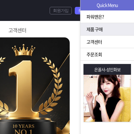
Quick Menu
회원가입
로그인
파워맨은?
제품 구매
고객센터
고객센터
주문조회
은꼴사-성인화보
은꼴사-성인화보