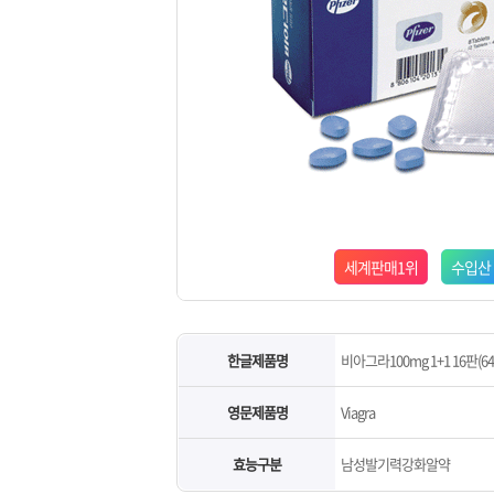
세계판매1위
수입산
한글제품명
비아그라100mg 1+1 16판(6
영문제품명
Viagra
효능구분
남성발기력강화알약