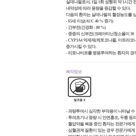
실데나필로서, 1일 1회 성행위 약 1시간 
내약성에 따라 용량을 증감할 수 있다.
다음의 환자는 실데나필의 혈장농도를 상승
- 65세 이상(AUC 40 % 증가)
- 간부전(간경화 : 80 %)
- 중증의 신부전(크레아티닌청소율이 30 mL/m
- CYP3A4 억제제(케토코나졸, 이트라코
증가시킬 수 있다.
- 리토나비르를 병용투여하는 환자의 경우
복약정보
- 과량투여시 심각한 부작용이 나타날 수
- 투여초기나 증량 시 안면홍조, 두통 등
- 혈압약을 복용 중인 환자는 전문가에게
- 심혈관계 질환이 있는 경우 전문가에게