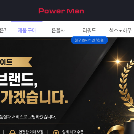
은?
제품 구매
은꼴사
리워드
섹스노하우
친구 초대하면 5천원!