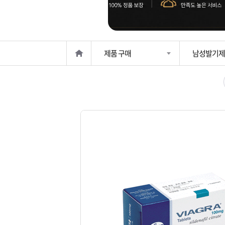
은?
구
꼴
섹
매
사
스
고
제품 구매
남성발기제
노
객
마
하
센
이
주
우
터
페
문
이
조
지
회