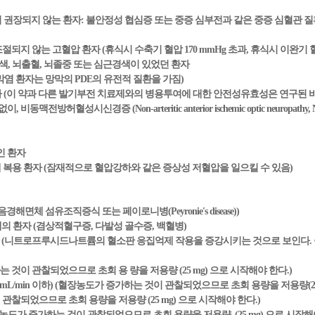
이 권장되지 않는 환자: 불안정성 협심증 또는 중증 심부전과 같은 중증 심혈관 
또는 조절되지 않는 고혈압 환자 (휴식시 수축기 혈압 170 mmHg 초과, 휴식시 이완기 혈
경색, 뇌출혈, 뇌졸중 또는 심근경색이 있었던 환자
막염 환자는 망막의 PDE의 유전적 질환을 가짐)
자 (이 약과 다른 발기부전 치료제와의 병용투여에 대한 안전성유효성은 연구된 바
동맥전방허혈성시신경증 (Non-arteritic anterior ischemic optic neuropa
인 환자
ase 자극제 복용 환자 (잠재적으로 혈압강하와 같은 증상성 저혈압을 일으킬 수 있음)
해면체 섬유조직증식 또는 페이로니병(Peyronie's disease))
의 환자 (겸상적혈구증, 다발성 골수증, 백혈병)
자 (니트로프루시드나트륨의 혈소판 응집억제 작용을 증강시키는 것으로 보인다.
 것이 관찰되었으므로 초회 용 량을 저용량 (25 mg) 으로 시작해야 한다.)
L/min 이하) (혈장농도가 증가하는 것이 관찰되었으므로 초회 용량을 저용량(25 
관찰되었으므로 초회 용량을 저용량 (25 mg) 으로 시작해야 한다.)
장농도가 증가하는 것이 관찰되었으므로 초회 용량을 저용량 (25 mg) 으로 시작해야