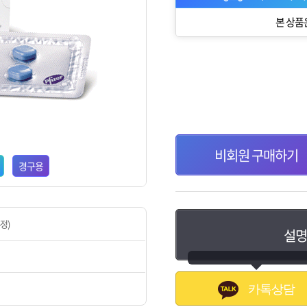
본 상품
비회원 구매하기
경구용
4정)
설명
카톡상담